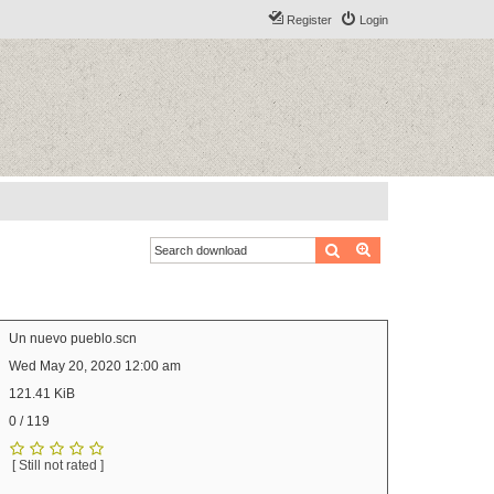
Register
Login
Search
Advanced search
Un nuevo pueblo.scn
Wed May 20, 2020 12:00 am
121.41 KiB
0 / 119
[ Still not rated ]