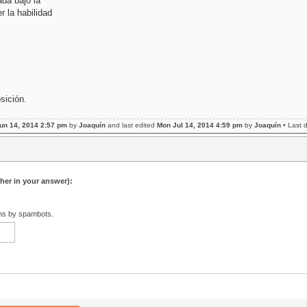
ada bajo la
 la habilidad
sición.
un 14, 2014 2:57 pm
by
Joaquín
and last edited
Mon Jul 14, 2014 4:59 pm
by
Joaquín
• Last 
ther in your answer):
ons by spambots.