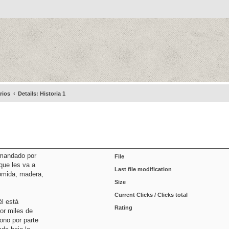
rios
Details: Historia 1
omandado por
File
que les va a
Last file modification
omida, madera,
Size
Current Clicks / Clicks total
él está
Rating
por miles de
ono por parte