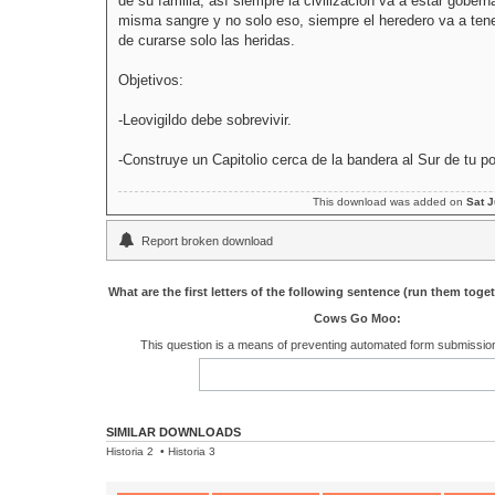
de su familia, así siempre la civilización va a estar gobern
misma sangre y no solo eso, siempre el heredero va a tener
de curarse solo las heridas.
Objetivos:
-Leovigildo debe sobrevivir.
-Construye un Capitolio cerca de la bandera al Sur de tu po
This download was added on
Sat J
Report broken download
What are the first letters of the following sentence (run them toge
Cows Go Moo:
This question is a means of preventing automated form submissi
SIMILAR DOWNLOADS
Historia 2
•
Historia 3