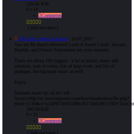
220.42 KiB
0 • 14
Comments
[ Still not rated ]
The Epic: Seeds of Austet
26.07.2007
You are the much renowned Lord of Austet Castle. Saxons,
Bandits, and French Nationalists are your enemies.
There are about 100 triggers - a lot of action, many side
missions, tons of extras, lots of map work, and lots of
dialogue. Background music as well.
Enjoy
Scenario made by: aLteC teK
Source:http://ee.heavengames.com/downloads/showfile.php?
fileid=2130&ci=a14fffb7fe857d86c9f2746fe381579
396.94 KiB
0 • 15
Comments
[ Still not rated ]