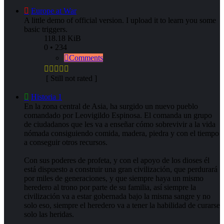
Europe at War
A little demo of official version. I upload it to learn you some
basic triggers.
118.18 KiB
0 • 234
Comments
[ Still not rated ]
Historia 1
En la zona central de Asia, ha surgido un nuevo pueblo
comandado por Leovigildo Espinosa. El comanda un grupo
de ciudadanos que les va a enseñar cómo sobrevivir a la vida
nómada consiguiendo comida, madera, piedra y con el tiempo
a conseguir otros recursos.
Con sus poderes de profeta, y con el apoyo de los dioses él
está dispuesto a construir una gran civilización, que perdurará
por miles de generaciones, y que siempre haya un mismo
heredero al trono por parte de su familia, así siempre la
civilización va a estar gobernada bajo la misma sangre y no
solo eso, siempre el heredero va a tener la habilidad de curarse
solo las heridas.