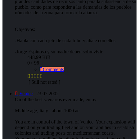
grandes cantidades de recursos tanto para la subsistencia de su
pueblo, como para responder a las demandas de los pueblos
nómades de la zona para formar la alianza.
Objetivos:
-Habla con cada jefe de cada tribu y alíate con ellos.
-Jorge Espinosa y su madre deben sobrevivir.
448.99 KiB
0 • 96
Comments
[ Still not rated ]
Venice
23.07.2002
On of the best scenarios ever made, enjoy
Middle age, Italy , about 1000 ac.
You are in control of the town of Venice. Your expansion will
depend on your trading fleet and on your abilities to establish
colonies and trading posts on mediterranean coasts.
Your enemies will be the other trading town of Genoa, Pisa