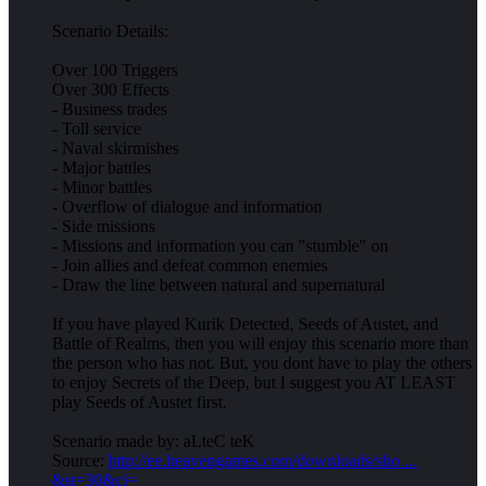
Scenario Details:
Over 100 Triggers
Over 300 Effects
- Business trades
- Toll service
- Naval skirmishes
- Major battles
- Minor battles
- Overflow of dialogue and information
- Side missions
- Missions and information you can "stumble" on
- Join allies and defeat common enemies
- Draw the line between natural and supernatural
If you have played Kurik Detected, Seeds of Austet, and
Battle of Realms, then you will enjoy this scenario more than
the person who has not. But, you dont have to play the others
to enjoy Secrets of the Deep, but I suggest you AT LEAST
play Seeds of Austet first.
Scenario made by: aLteC teK
Source:
http://ee.heavengames.com/downloads/sho ...
&st=30&ci=