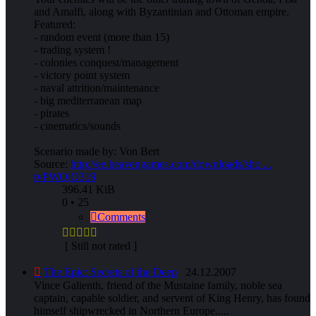
and Amalfi, along with Byzantinian and Ottoman empire.
Featured:
- random event (more than 15)
- trading system !
- colonies conquest/management
- victory point system
- naval attrition/maintenance
- big mediterranean map
- pirates
- cinematics/sounds
Scenario made by: Von Bert
Source:
http://ee.heavengames.com/downloads/sho ...
tvPWQiO319
396.41 KiB
0 • 25
Comments
[ Still not rated ]
The Epic: Secrets of the Deep
24.12.2007
Vince Galienth, friend of the Mustaine family, noble sea
captain, capable soldier, and servent of King Henry, has found
himself shipwrecked in Northern Europe.....