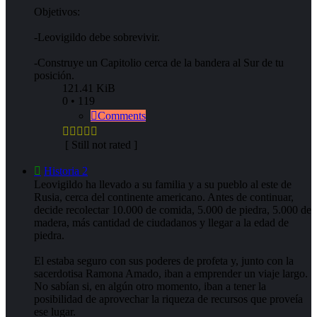
Objetivos:
-Leovigildo debe sobrevivir.
-Construye un Capitolio cerca de la bandera al Sur de tu
posición.
121.41 KiB
0 • 119
Comments
[ Still not rated ]
Historia 2
Leovigildo ha llevado a su familia y a su pueblo al este de
Rusia, cerca del continente americano. Antes de continuar,
decide recolectar 10.000 de comida, 5.000 de piedra, 5.000 de
madera, más cantidad de ciudadanos y llegar a la edad de
piedra.
El estaba seguro con sus poderes de profeta y, junto con la
sacerdotisa Ramona Amado, iban a emprender un viaje largo.
No sabían si, en algún otro momento, iban a tener la
posibilidad de aprovechar la riqueza de recursos que proveía
ese lugar.