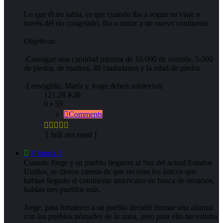
Lo que él no sabía, es que cuando iba a seguir su viaje a
través del río congelado, iba a entrar a un nuevo continente.
Objetivos:
-Consigue una cantidad mínima de 10.000 de comida, 5.000
de piedra, de madera, 40 ciudadanos y la edad de piedra.
-Leovigildo, María y Jorge deben sobrevivir.
121.28 KiB
0 • 59
Comments
[ Still not rated ]
Historia 3
Cuando Jorge y su pueblo llegaron al Sur del actual Estados
Unidos, se dieron cuenta de que no eran los únicos que
habían llegado al continente americano en busca de recursos,
habían tres pueblos más.
Jorge, para fortalecer a su pueblo decidió formar una alianza
con los pueblos nómades de la zona, pero para ello necesitaba