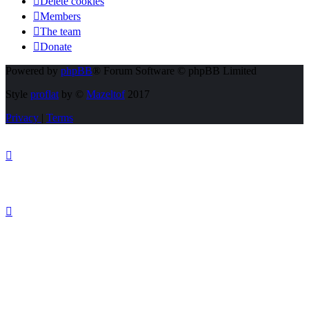
Delete cookies
Members
The team
Donate
Powered by
phpBB
® Forum Software © phpBB Limited
Style
proflat
by ©
Mazeltof
2017
Privacy
|
Terms